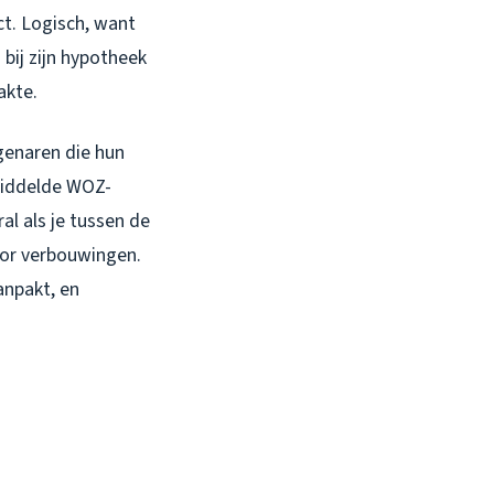
ect. Logisch, want
bij zijn hypotheek
akte.
igenaren die hun
middelde WOZ-
al als je tussen de
oor verbouwingen.
npakt, en