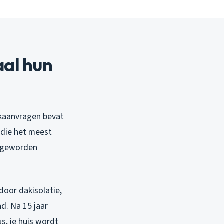
al hun
ekaanvragen bevat
die het meest
n geworden
door dakisolatie,
d. Na 15 jaar
us, je huis wordt