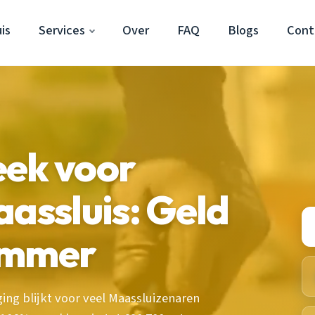
is
Services
Over
FAQ
Blogs
Cont
eek voor
aassluis: Geld
limmer
ing blijkt voor veel Maassluizenaren