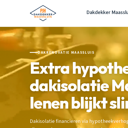
Dakdekker Maasslu
DAKRENOVATIE MAASSLUIS
Extra hypoth
dakisolatie M
lenen blijkt s
Dakisolatie financieren via hypotheekverhog