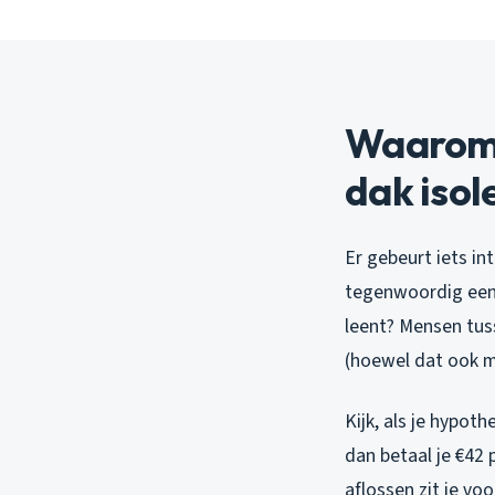
Waarom 
dak isol
Er gebeurt iets i
tegenwoordig een 
leent? Mensen tus
(hoewel dat ook 
Kijk, als je hypot
dan betaal je €42
aflossen zit je vo