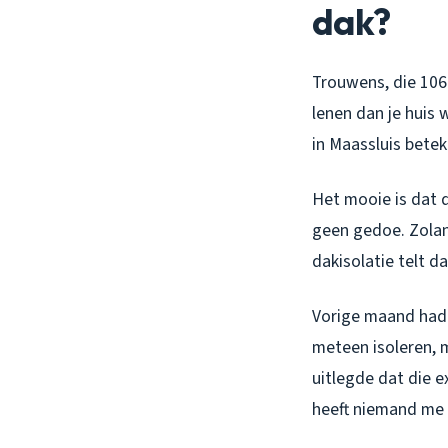
dak?
Trouwens, die 106%
lenen dan je huis
in Maassluis bete
Het mooie is dat 
geen gedoe. Zolan
dakisolatie telt d
Vorige maand had i
meteen isoleren, 
uitlegde dat die 
heeft niemand me d