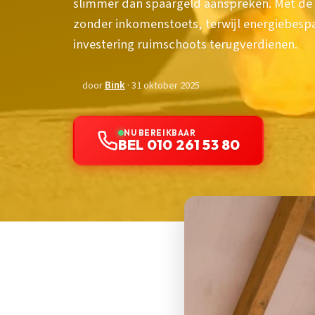
slimmer dan spaargeld aanspreken. Met de 1
zonder inkomenstoets, terwijl energiebes
investering ruimschoots terugverdienen.
door
Bink
· 31 oktober 2025
NU BEREIKBAAR
BEL 010 261 53 80