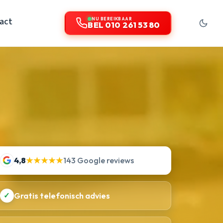
act
NU BEREIKBAAR
BEL 010 261 53 80
4,8
★★★★★
143 Google reviews
✓
Gratis telefonisch advies