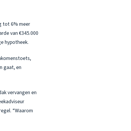
ag tot 6% meer
aarde van €345.000
ge hypotheek.
inkomenstoets,
n gaat, en
 dak vervangen en
eekadviseur
-regel. “Waarom