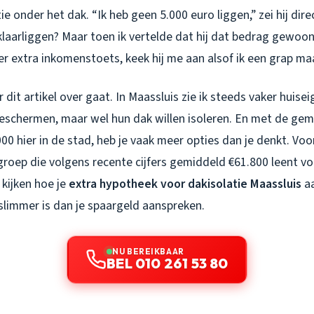
ie onder het dak. “Ik heb geen 5.000 euro liggen,” zei hij dir
klaarliggen? Maar toen ik vertelde dat hij dat bedrag gewoon 
r extra inkomenstoets, keek hij me aan alsof ik een grap ma
r dit artikel over gaat. In Maassluis zie ik steeds vaker huise
beschermen, maar wel hun dak willen isoleren. En met de ge
0 hier in de stad, heb je vaak meer opties dan je denkt. Voor
 groep die volgens recente cijfers gemiddeld €61.800 leent v
kijken hoe je
extra hypotheek voor dakisolatie Maassluis
aa
limmer is dan je spaargeld aanspreken.
NU BEREIKBAAR
BEL 010 261 53 80