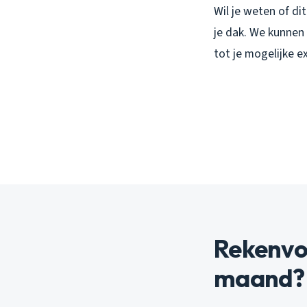
Wil je weten of di
je dak. We kunnen
tot je mogelijke e
Rekenvoo
maand?