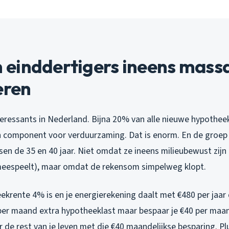
einddertigers ineens massa
eren
nteressants in Nederland. Bijna 20% van alle nieuwe hypothe
component voor verduurzaming. Dat is enorm. En de groep 
sen de 35 en 40 jaar. Niet omdat ze ineens milieubewust zij
meespeelt), maar omdat de rekensom simpelweg klopt.
heekrente 4% is en je energierekening daalt met €480 per jaar 
 per maand extra hypotheeklast maar bespaar je €40 per maan
or de rest van je leven met die €40 maandelijkse besparing. Pl