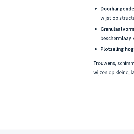
Doorhangende 
wijst op struc
Granulaatvorm
beschermlaag v
Plotseling ho
Trouwens, schimme
wijzen op kleine, 