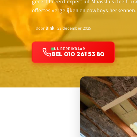
gecertificeerd expert uit Maassluis deelt pra
offertes vergelijken en cowboys herkennen.
door
Bink
· 23 december 2025
NU BEREIKBAAR
BEL 010 261 53 80