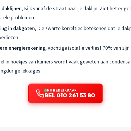
daklijnen
, Kijk vanaf de straat naar je daklijn. Ziet het er g
turele problemen
ing in dakgoten
, Die zwarte korreltjes betekenen dat je da
erliezen
gere energierekening
, Vochtige isolatie verliest 70% van zij
l in hoekjes van kamers wordt vaak geweten aan condensat
langdurige lekkages.
NU BEREIKBAAR
BEL 010 261 53 80