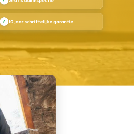
✓
Gratis dakinspectie
✓
10 jaar schriftelijke garantie