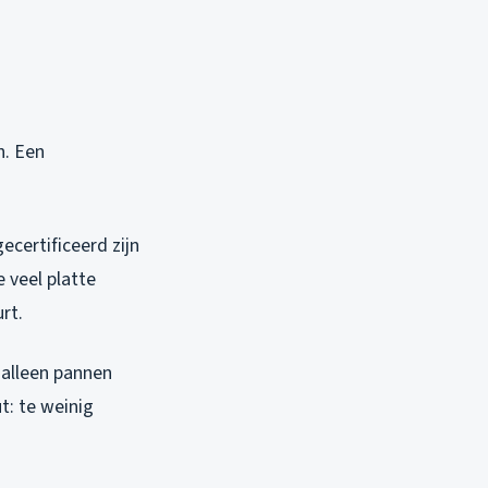
h. Een
certificeerd zijn
 veel platte
rt.
 alleen pannen
t: te weinig