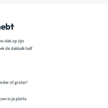
hebt
e vlek op zijn
leek de dakbalk half
erder of groter?
zen in je platte