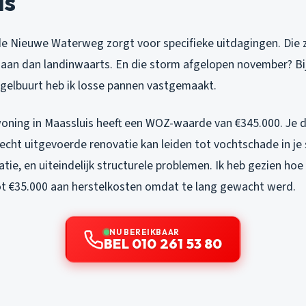
is
de Nieuwe Waterweg zorgt voor specifieke uitdagingen. Die z
r aan dan landinwaarts. En die storm afgelopen november? Bij
gelbuurt heb ik losse pannen vastgemaakt.
ning in Maassluis heeft een WOZ-waarde van €345.000. Je 
lecht uitgevoerde renovatie kan leiden tot vochtschade in j
latie, en uiteindelijk structurele problemen. Ik heb gezien ho
ot €35.000 aan herstelkosten omdat te lang gewacht werd.
NU BEREIKBAAR
BEL 010 261 53 80