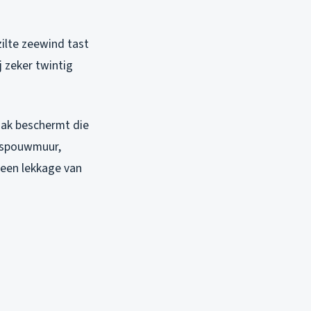
ilte zeewind tast
 zeker twintig
dak beschermt die
e spouwmuur,
e een lekkage van