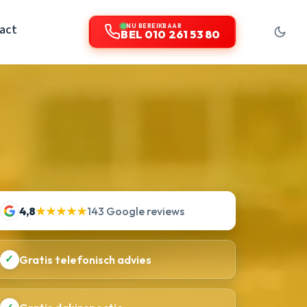
act
NU BEREIKBAAR
BEL 010 261 53 80
4,8
★★★★★
143 Google reviews
✓
Gratis telefonisch advies