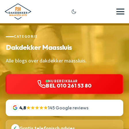
CATEGORIE
Dakdekker Maassluis
Alle blogs over dakdekker maassluis.
NU BEREIKBAAR
BEL 010 261 53 80
4,8
★★★★★
145 Google reviews
✓
Gratis telefonisch advies