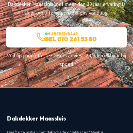
Dakdekker Maassluis met meer dan 30 jaar ervaring is
klaar om u te helpen. Bel ons vandaag.
NU BEREIKBAAR
BEL 010 261 53 80
Vrijblijvende offerte · Gratis advies · 24/7 bereikbaar bij
spoed
Dakdekker Maassluis
Heeft u te maken met dakschade of lekkages? Maak u