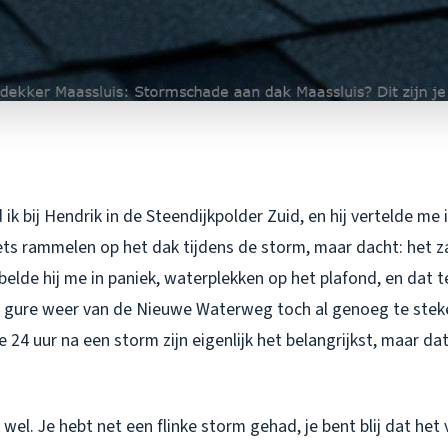
ik bij Hendrik in de Steendijkpolder Zuid, en hij vertelde me 
ets rammelen op het dak tijdens de storm, maar dacht: het za
elde hij me in paniek, waterplekken op het plafond, en dat te
 gure weer van de Nieuwe Waterweg toch al genoeg te stek
te 24 uur na een storm zijn eigenlijk het belangrijkst, maar da
wel. Je hebt net een flinke storm gehad, je bent blij dat het v