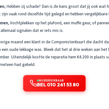
ren
, Hebben zij schade? Dan is de kans groot dat jij ook wat 
t zijn vaak rond dezelfde tijd gelegd en hebben vergelijkbar
omen
, Vochtplekken op het plafond, een muffe geur, of panne
 allemaal signalen dat er iets mis is.
vorige maand een klant in de Componistenbuurt die dacht dat
n een oude lekkage was. Bleek dat het al drie weken aan het 
ber. Uiteindelijk kostte de reparatie hem €4.200 in plaats v
j meteen had gebeld.
NU BEREIKBAAR
BEL 010 261 53 80