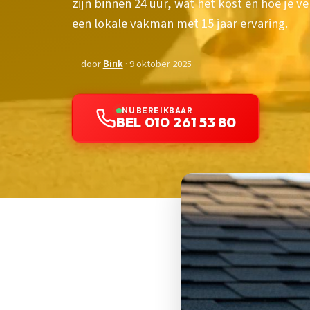
zijn binnen 24 uur, wat het kost en hoe je v
een lokale vakman met 15 jaar ervaring.
door
Bink
· 9 oktober 2025
NU BEREIKBAAR
BEL 010 261 53 80