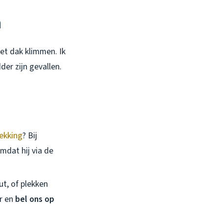
n
het dak klimmen. Ik
der zijn gevallen.
ekking
? Bij
mdat hij via de
ut, of plekken
er en
bel ons op