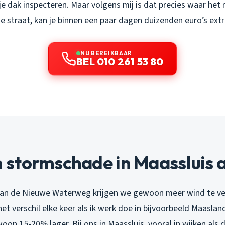
je dak inspecteren. Maar volgens mij is dat precies waar he
 de straat, kan je binnen een paar dagen duizenden euro’s ext
NU BEREIKBAAR
BEL 010 261 53 80
stormschade in Maassluis a
van de Nieuwe Waterweg krijgen we gewoon meer wind te ve
het verschil elke keer als ik werk doe in bijvoorbeeld Maasland
on 15-20% lager. Bij ons in Maassluis, vooral in wijken als 