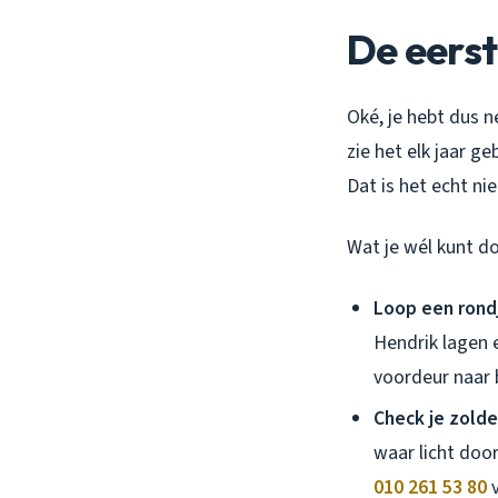
De eerst
Oké, je hebt dus n
zie het elk jaar g
Dat is het echt ni
Wat je wél kunt d
Loop een rondj
Hendrik lagen e
voordeur naar 
Check je zolde
waar licht doo
010 261 53 80
v