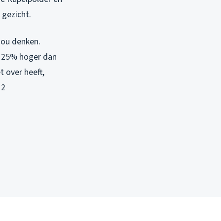
e gezicht.
zou denken.
’n 25% hoger dan
 over heeft,
12