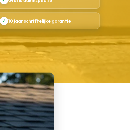
✓
Gratis dakinspectie
✓
10 jaar schriftelijke garantie