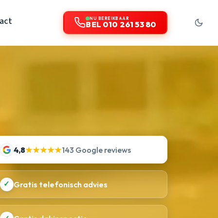
act
NU BEREIKBAAR
BEL 010 261 53 80
4,8
★★★★★
143 Google reviews
✓
Gratis telefonisch advies