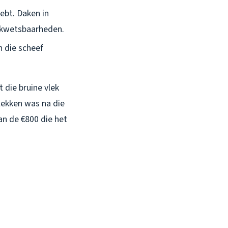
hebt. Daken in
e kwetsbaarheden.
n die scheef
 die bruine vlek
lekken was na die
an de €800 die het