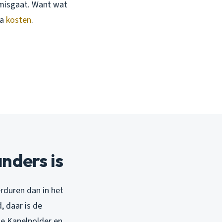
t misgaat. Want wat
ra
kosten
.
nders is
rduren dan in het
, daar is de
de Kapelpolder en