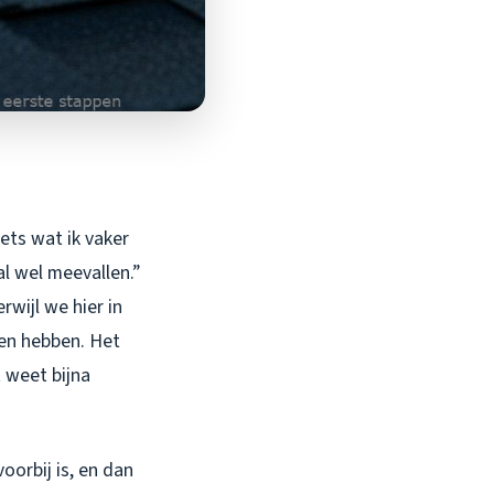
iets wat ik vaker
l wel meevallen.”
rwijl we hier in
en hebben. Het
t weet bijna
oorbij is, en dan