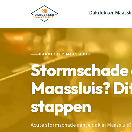
Dakdekker Maasslu
DAKDEKKER MAASSLUIS
Stormschade 
Maassluis? Dit
stappen
Acute stormschade aan je dak in Maassluis?